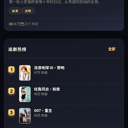
第一批火星殖民者第十年的日记，从希望到孤独的全景。
高清
流畅
34万
21个月前
追剧热榜
全部
流浪地球 III·黎明
1
97万
热度
旺角风云·新章
2
95万
热度
007·重生
3
95万
热度