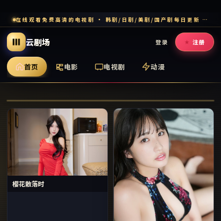
在线观看免费高清的电视剧 · 韩剧/日剧/美剧/国产剧每日更新 · 多端流畅追剧
云剧场
登录
注册
首页
电影
电视剧
动漫
旺角风云·新章
樱花散落时