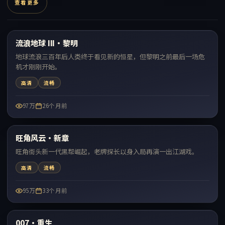
查看更多
99:51
流浪地球 III·黎明
热门
地球流浪三百年后人类终于看见新的恒星，但黎明之前最后一场危
机才刚刚开始。
高清
流畅
97万
26个月前
58:39
旺角风云·新章
热门
旺角街头新一代黑帮崛起，老牌探长以身入局再演一出江湖戏。
高清
流畅
95万
33个月前
99:04
007·重生
热门