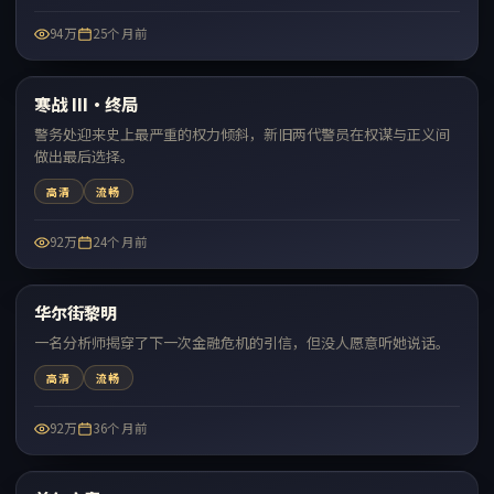
94万
25个月前
99:22
寒战 III·终局
热门
警务处迎来史上最严重的权力倾斜，新旧两代警员在权谋与正义间
做出最后选择。
高清
流畅
92万
24个月前
99:31
华尔街黎明
热门
一名分析师揭穿了下一次金融危机的引信，但没人愿意听她说话。
高清
流畅
92万
36个月前
99:35