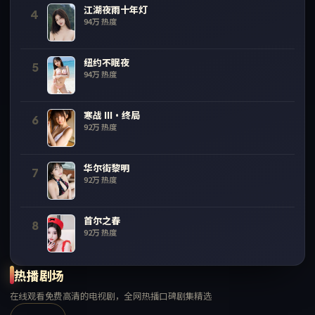
江湖夜雨十年灯
4
94万
热度
纽约不眠夜
5
94万
热度
寒战 III·终局
6
92万
热度
华尔街黎明
7
92万
热度
首尔之春
8
92万
热度
热播剧场
在线观看免费高清的电视剧，全网热播口碑剧集精选