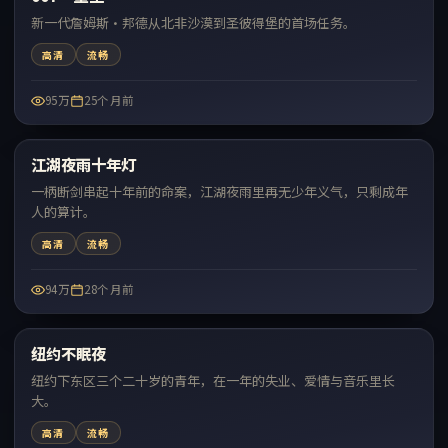
新一代詹姆斯·邦德从北非沙漠到圣彼得堡的首场任务。
高清
流畅
95万
25个月前
98:32
江湖夜雨十年灯
热门
一柄断剑串起十年前的命案，江湖夜雨里再无少年义气，只剩成年
人的算计。
高清
流畅
94万
28个月前
73:06
纽约不眠夜
热门
纽约下东区三个二十岁的青年，在一年的失业、爱情与音乐里长
大。
高清
流畅