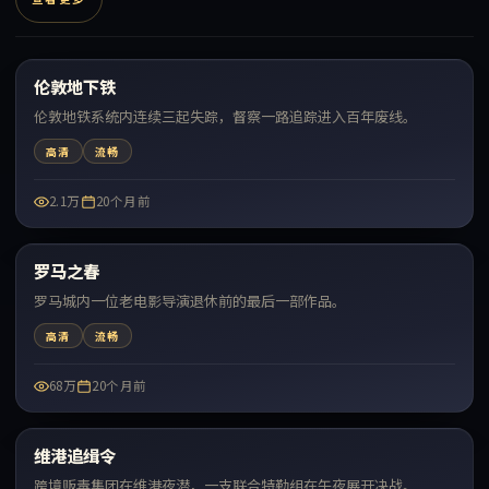
99:22
伦敦地下铁
最新
伦敦地铁系统内连续三起失踪，督察一路追踪进入百年废线。
高清
流畅
2.1万
20个月前
75:03
罗马之春
最新
罗马城内一位老电影导演退休前的最后一部作品。
高清
流畅
68万
20个月前
99:55
维港追缉令
最新
跨境贩毒集团在维港夜潜，一支联合特勤组在午夜展开决战。