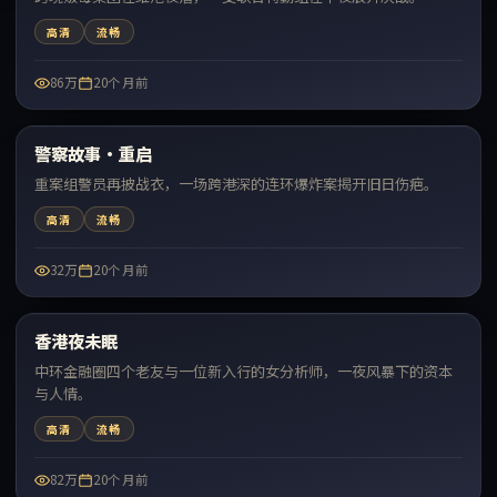
高清
流畅
86万
20个月前
99:04
警察故事·重启
最新
重案组警员再披战衣，一场跨港深的连环爆炸案揭开旧日伤疤。
高清
流畅
32万
20个月前
62:30
香港夜未眠
最新
中环金融圈四个老友与一位新入行的女分析师，一夜风暴下的资本
与人情。
高清
流畅
82万
20个月前