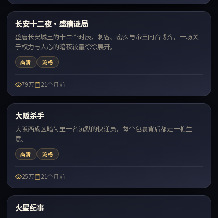
48:17
长安十二夜·盛唐谜局
最新
盛唐长安城里的十二个时辰，刺客、密探与帝王同台博弈，一场关
于权力与人心的暗夜较量徐徐展开。
高清
流畅
79万
21个月前
64:16
大阪杀手
最新
大阪西成区暗街里一名沉默的快递员，每个包裹背后都是一桩生
意。
高清
流畅
25万
21个月前
69:14
火星纪事
最新